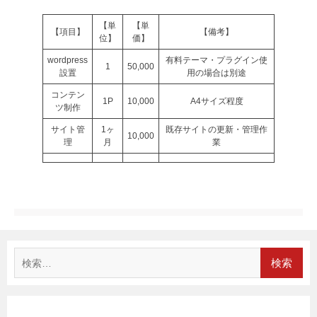
【単
【単
【項目】
【備考】
位】
価】
wordpress
有料テーマ・プラグイン使
1
50,000
設置
用の場合は別途
コンテン
1P
10,000
A4サイズ程度
ツ制作
サイト管
1ヶ
既存サイトの更新・管理作
10,000
理
月
業
検
索: